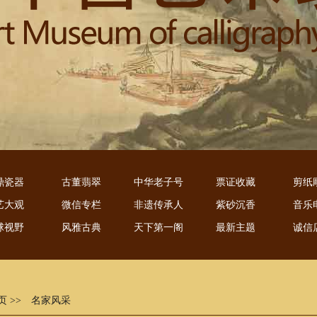
鼎瓷器
古董翡翠
中华老子号
票证收藏
剪纸
艺大观
微信专栏
非遗传承人
紫砂沉香
音乐
球视野
风雅古典
天下第一阁
最新主题
诚信
页
>> 名家风采