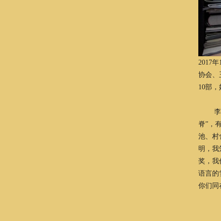
201
协会、
10部
李成恩
脊”，
池、村
明，我
奖，我
语言的
你们同