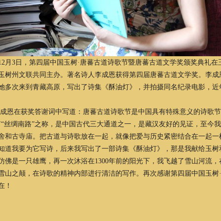
7年12月3日，第四届中国玉树·唐蕃古道诗歌节暨唐蕃古道文学奖颁奖典
玉树州文联共同主办。著名诗人李成恩获得第四届唐蕃古道文学奖。李成
，她多次来到青藏高原，写出了诗集《酥油灯》，并拍摄同名纪录电影，
在获奖答谢词中写道：唐蕃古道诗歌节是中国具有特殊意义的诗歌节，已
有“丝绸南路”之称，是中国古代三大通道之一，是藏汉友好的见证，至今
舍和古寺庙。把古道与诗歌放在一起，就像把爱与历史紧密结合在一起一
知道我要为它写诗，后来我写出了一部诗集《酥油灯》，那是我献给玉树
仿佛是一只雄鹰，再一次沐浴在1300年前的阳光下，我飞越了雪山河流
雪山之颠，在诗歌的精神内部进行清洁的写作。再次感谢第四届中国玉树
在！