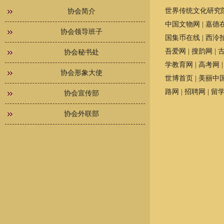
世界传统文化研究
协会简介
中国文物网
|
嘉德
协会领导班子
国集币在线
|
西泠
吾爱网
|
搜韵网
|
协会秘书处
学教育网
|
高考网
协会形象大使
世博首页
|
美丽中
路网
|
招聘网
|
留
协会宣传部
协会外联部